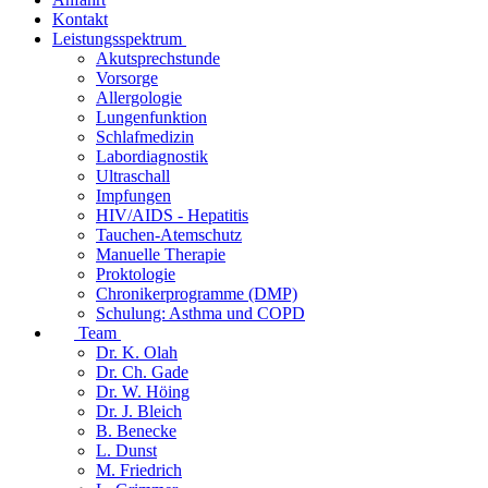
Kontakt
Leistungsspektrum
Akutsprechstunde
Vorsorge
Allergologie
Lungenfunktion
Schlafmedizin
Labordiagnostik
Ultraschall
Impfungen
HIV/AIDS - Hepatitis
Tauchen-Atemschutz
Manuelle Therapie
Proktologie
Chronikerprogramme (DMP)
Schulung: Asthma und COPD
Team
Dr. K. Olah
Dr. Ch. Gade
Dr. W. Höing
Dr. J. Bleich
B. Benecke
L. Dunst
M. Friedrich