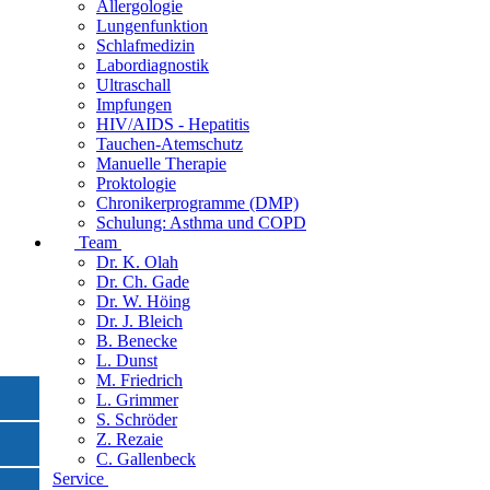
Allergologie
Lungenfunktion
Schlafmedizin
Labordiagnostik
Ultraschall
Impfungen
HIV/AIDS - Hepatitis
Tauchen-Atemschutz
Manuelle Therapie
Proktologie
Chronikerprogramme (DMP)
Schulung: Asthma und COPD
Team
Dr. K. Olah
Dr. Ch. Gade
Dr. W. Höing
Dr. J. Bleich
B. Benecke
L. Dunst
M. Friedrich
L. Grimmer
S. Schröder
Z. Rezaie
C. Gallenbeck
Service