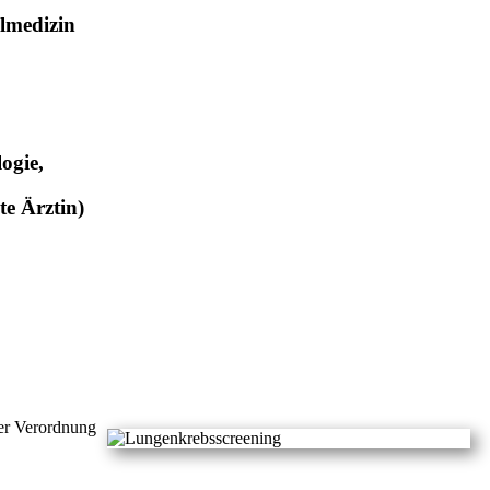
llmedizin
ogie,
te Ärztin)
er Verordnung